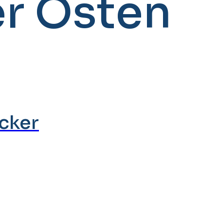
r Osten
cker