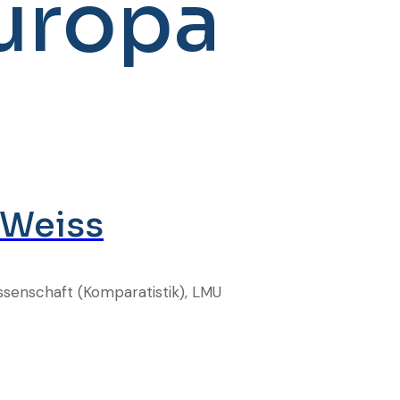
uropa
e-Weiss
ssenschaft (Komparatistik), LMU