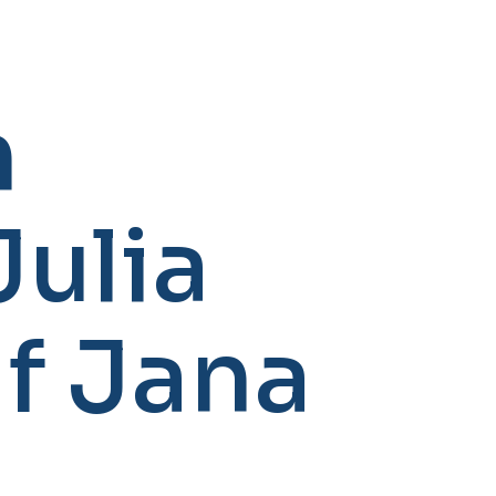
n
ulia
uf Jana