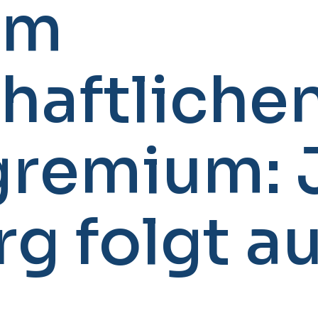
im
haftliche
gremium: J
g folgt a