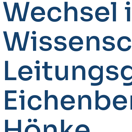
Wechsel 
Wissensc
Leitungs
Eichenber
Hönke